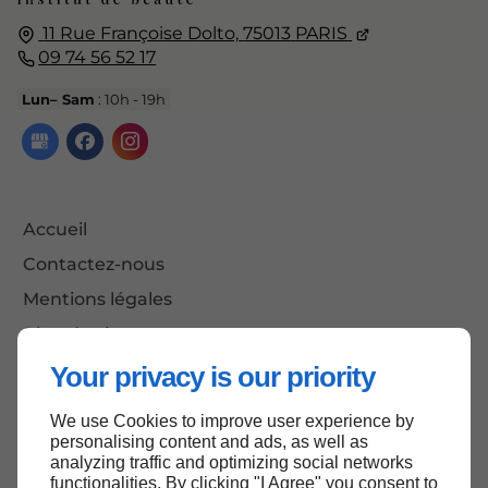
11 Rue Françoise Dolto,
75013
PARIS
09 74 56 52 17
Lun– Sam
: 10h - 19h
Accueil
Contactez-nous
Mentions légales
Plan du site
Your privacy is our priority
We use Cookies to improve user experience by
Haut de page
personalising content and ads, as well as
analyzing traffic and optimizing social networks
functionalities. By clicking "I Agree" you consent to